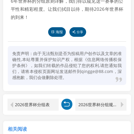
6年世界杯的分组原则详解，我们得以窥见这一赛事的公
平性和精彩程度。让我们拭目以待，期待2026年世界杯
的到来！
海报
分享
免责声明：由于无法甄别是否为投稿用户创作以及文章的准
确性,本站尊重并保护知识产权，根据《信息网络传播权保
护条例》，如我们转载的作品侵犯了您的权利,请您通知我
们，请将本侵权页面网址发送邮件到qingge@88.com，深
感抱歉，我们会做删除处理。
2026世界杯分组表
2026世界杯分组规则确定了吗
相关阅读