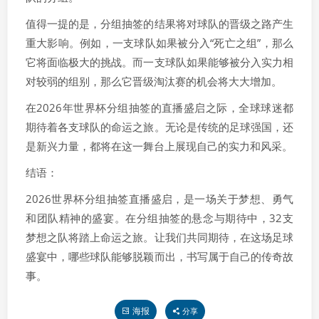
值得一提的是，分组抽签的结果将对球队的晋级之路产生
重大影响。例如，一支球队如果被分入“死亡之组”，那么
它将面临极大的挑战。而一支球队如果能够被分入实力相
对较弱的组别，那么它晋级淘汰赛的机会将大大增加。
在2026年世界杯分组抽签的直播盛启之际，全球球迷都
期待着各支球队的命运之旅。无论是传统的足球强国，还
是新兴力量，都将在这一舞台上展现自己的实力和风采。
结语：
2026世界杯分组抽签直播盛启，是一场关于梦想、勇气
和团队精神的盛宴。在分组抽签的悬念与期待中，32支
梦想之队将踏上命运之旅。让我们共同期待，在这场足球
盛宴中，哪些球队能够脱颖而出，书写属于自己的传奇故
事。
海报
分享