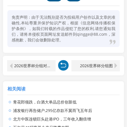
免责声明：由于无法甄别是否为投稿用户创作以及文章的准
确性,本站尊重并保护知识产权，根据《信息网络传播权保
护条例》，如我们转载的作品侵犯了您的权利,请您通知我
们，请将本侵权页面网址发送邮件到qingge@88.com，深
感抱歉，我们会做删除处理。
2026世界杯分组对战表图片大全
2026世界杯分组图
相关阅读
青花郎领跌，白酒大单品总价创新低
浦发银行再告储户,295亿存款不翼而飞五年后
北方中医连锁巨头赴港IPO，三年收入翻倍增