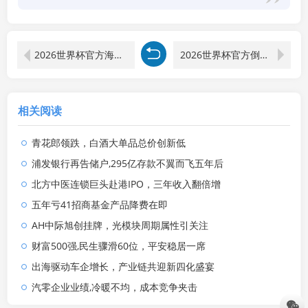
2026世界杯官方海报高清图片下载
2026世界杯官方倒计时海报
相关阅读
青花郎领跌，白酒大单品总价创新低
浦发银行再告储户,295亿存款不翼而飞五年后
北方中医连锁巨头赴港IPO，三年收入翻倍增
五年亏41招商基金产品降费在即
AH中际旭创挂牌，光模块周期属性引关注
财富500强,民生骤滑60位，平安稳居一席
出海驱动车企增长，产业链共迎新四化盛宴
汽零企业业绩,冷暖不均，成本竞争夹击