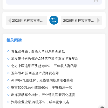
2026世界杯官方主题曲到底是哪个
2026世界杯官方赞助商广告
相关阅读
青花郎领跌，白酒大单品总价创新低
浦发银行再告储户,295亿存款不翼而飞五年后
北方中医连锁巨头赴港IPO，三年收入翻倍增
五年亏41招商基金产品降费在即
AH中际旭创挂牌，光模块周期属性引关注
财富500强,民生骤滑60位，平安稳居一席
出海驱动车企增长，产业链共迎新四化盛宴
汽零企业业绩,冷暖不均，成本竞争夹击