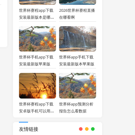
世界杯赛程app下载
2026世界杯赛程直播
安装最新版本是哪个
在哪看啊
软件
世界杯手机app下载
世界杯app手机下载
安装最新版苹果版
安装最新版本苹果版
世界杯赛程app下载
世界杯app预测分析
安卓版手机可以用吗
报告怎么看数据
安全吗安全吗
友情链接