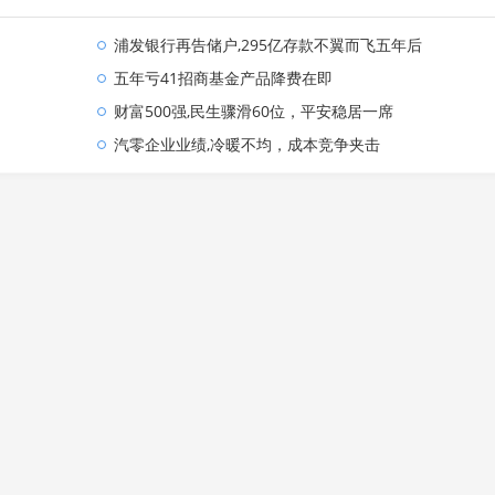
浦发银行再告储户,295亿存款不翼而飞五年后
五年亏41招商基金产品降费在即
财富500强,民生骤滑60位，平安稳居一席
汽零企业业绩,冷暖不均，成本竞争夹击