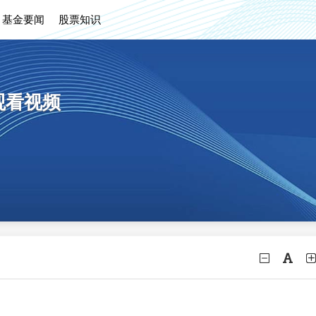
基金要闻
股票知识
观看视频