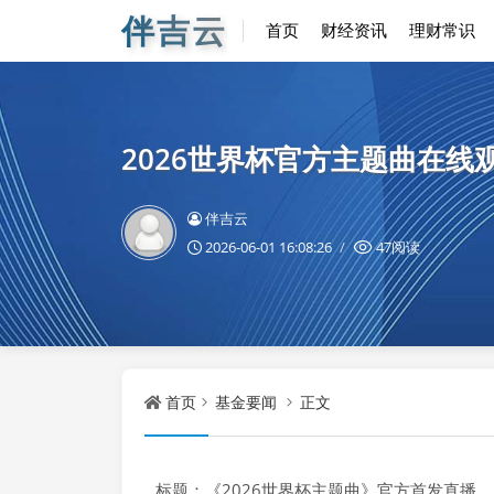
伴吉云
首页
财经资讯
理财常识
2026世界杯官方主题曲在线
伴吉云
2026-06-01 16:08:26
47阅读
首页
基金要闻
正文
标题：《2026世界杯主题曲》官方首发直播