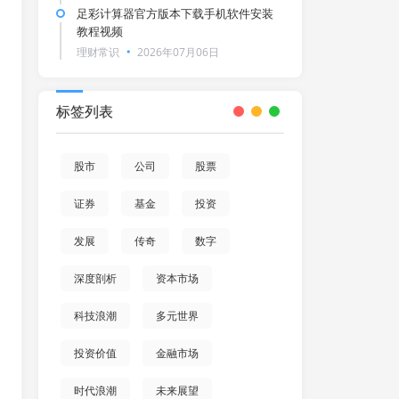
足彩计算器官方版本下载手机软件安装
教程视频
理财常识
2026年07月06日
标签列表
股市
公司
股票
证券
基金
投资
发展
传奇
数字
深度剖析
资本市场
科技浪潮
多元世界
投资价值
金融市场
时代浪潮
未来展望