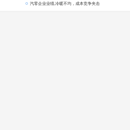
汽零企业业绩,冷暖不均，成本竞争夹击