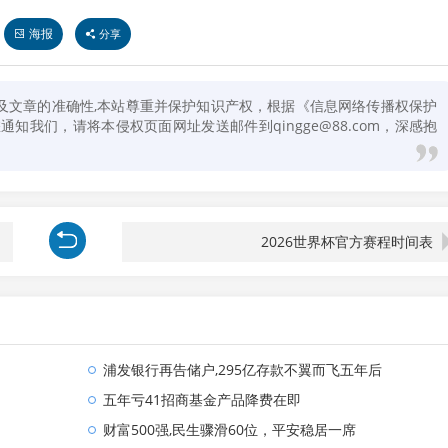
海报
分享
及文章的准确性,本站尊重并保护知识产权，根据《信息网络传播权保护
知我们，请将本侵权页面网址发送邮件到qingge@88.com，深感抱
2026世界杯官方赛程时间表
浦发银行再告储户,295亿存款不翼而飞五年后
五年亏41招商基金产品降费在即
财富500强,民生骤滑60位，平安稳居一席