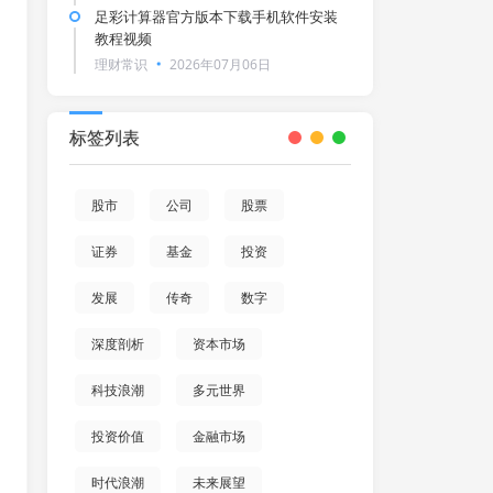
足彩计算器官方版本下载手机软件安装
教程视频
理财常识
2026年07月06日
标签列表
股市
公司
股票
证券
基金
投资
发展
传奇
数字
深度剖析
资本市场
科技浪潮
多元世界
投资价值
金融市场
时代浪潮
未来展望