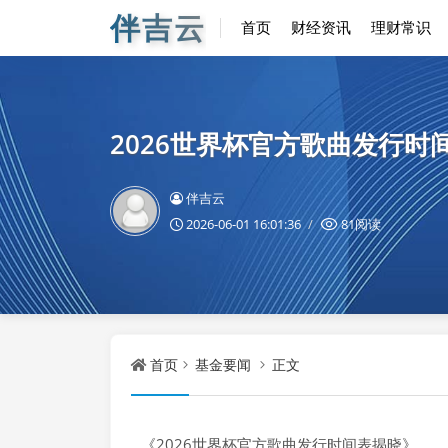
伴吉云
首页
财经资讯
理财常识
2026世界杯官方歌曲发行时
伴吉云
2026-06-01 16:01:36
81阅读
首页
基金要闻
正文
《2026世界杯官方歌曲发行时间表揭晓》