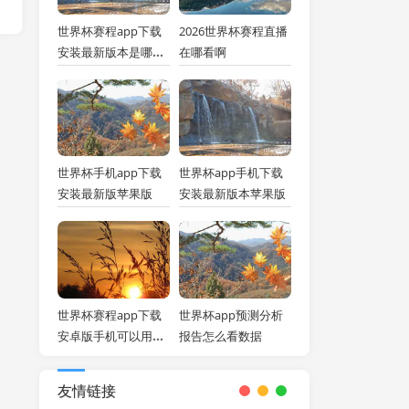
世界杯赛程app下载
2026世界杯赛程直播
安装最新版本是哪个
在哪看啊
软件
世界杯手机app下载
世界杯app手机下载
安装最新版苹果版
安装最新版本苹果版
世界杯赛程app下载
世界杯app预测分析
安卓版手机可以用吗
报告怎么看数据
安全吗安全吗
友情链接