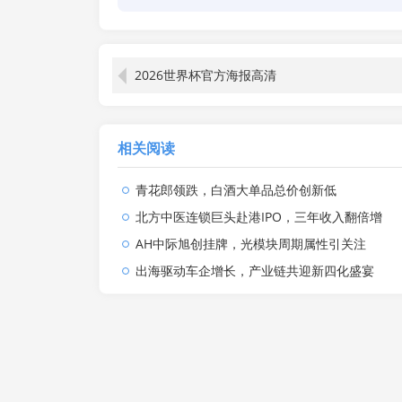
2026世界杯官方海报高清
相关阅读
青花郎领跌，白酒大单品总价创新低
北方中医连锁巨头赴港IPO，三年收入翻倍增
AH中际旭创挂牌，光模块周期属性引关注
出海驱动车企增长，产业链共迎新四化盛宴