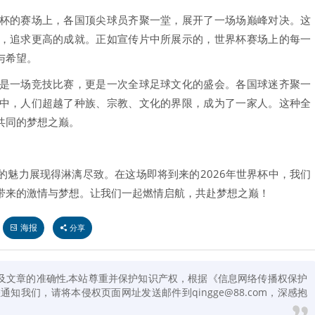
杯的赛场上，各国顶尖球员齐聚一堂，展开了一场场巅峰对决。这
，追求更高的成就。正如宣传片中所展示的，世界杯赛场上的每一
与希望。
是一场竞技比赛，更是一次全球足球文化的盛会。各国球迷齐聚一
中，人们超越了种族、宗教、文化的界限，成为了一家人。这种全
共同的梦想之巅。
的魅力展现得淋漓尽致。在这场即将到来的2026年世界杯中，我们
带来的激情与梦想。让我们一起燃情启航，共赴梦想之巅！
海报
分享
及文章的准确性,本站尊重并保护知识产权，根据《信息网络传播权保护
知我们，请将本侵权页面网址发送邮件到qingge@88.com，深感抱