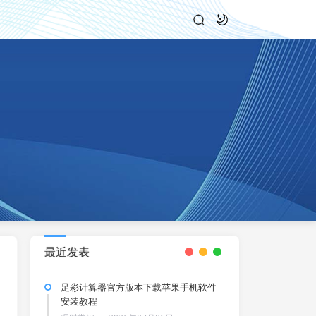
最近发表
足彩计算器官方版本下载苹果手机软件
安装教程