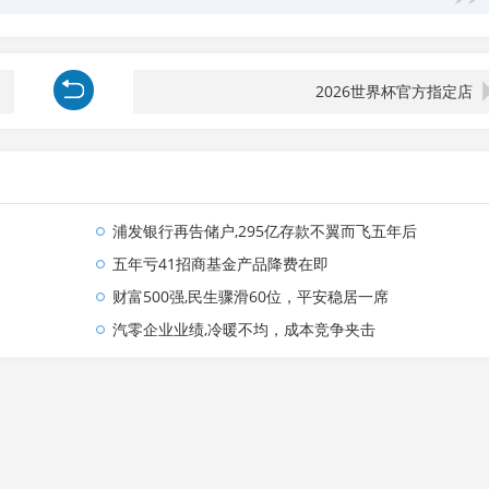
2026世界杯官方指定店
浦发银行再告储户,295亿存款不翼而飞五年后
五年亏41招商基金产品降费在即
财富500强,民生骤滑60位，平安稳居一席
汽零企业业绩,冷暖不均，成本竞争夹击