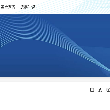
基金要闻
股票知识