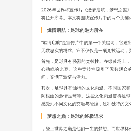
2026年世界杯宣传片《燃情启航，梦想之
将拉开序幕。本文将围绕宣传片中的两个关键词
燃情启航：足球的魅力所在
“燃情启航”是宣传片中的第一个关键词，它
无数忠实的粉丝。它不仅仅是一项竞技运动，
首先，足球具有强烈的竞技性。在绿茵场上，
心动魄的比赛。这种竞技性吸引了无数观众
间，充满了激情与活力。
其次，足球具有独特的文化内涵。不同国家和
阿根廷的激情足球等。这些文化内涵使得足球
感受到不同文化的交融与碰撞，这种独特的文
梦想之巅：足球的终极追求
，登上世界之巅是他们一生的梦想。而世界杯