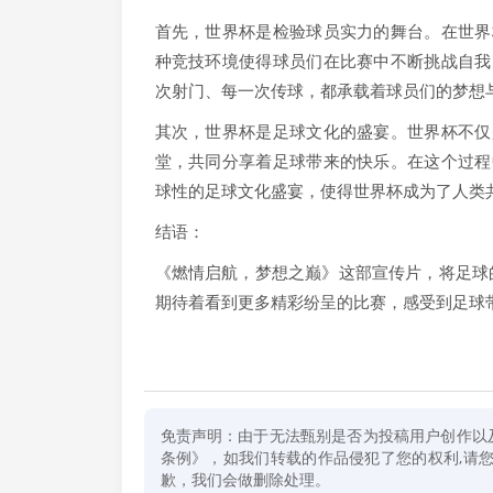
首先，世界杯是检验球员实力的舞台。在世界
种竞技环境使得球员们在比赛中不断挑战自我
次射门、每一次传球，都承载着球员们的梦想
其次，世界杯是足球文化的盛宴。世界杯不仅
堂，共同分享着足球带来的快乐。在这个过程
球性的足球文化盛宴，使得世界杯成为了人类
结语：
《燃情启航，梦想之巅》这部宣传片，将足球
期待着看到更多精彩纷呈的比赛，感受到足球
免责声明：由于无法甄别是否为投稿用户创作以
条例》，如我们转载的作品侵犯了您的权利,请您通
歉，我们会做删除处理。