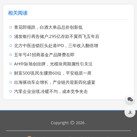
相关阅读
青花郎领跌，白酒大单品总价创新低
浦发银行再告储户,295亿存款不翼而飞五年后
北方中医连锁巨头赴港IPO，三年收入翻倍增
五年亏41招商基金产品降费在即
AH中际旭创挂牌，光模块周期属性引关注
财富500强,民生骤滑60位，平安稳居一席
出海驱动车企增长，产业链共迎新四化盛宴
汽零企业业绩,冷暖不均，成本竞争夹击
Copyright
2026 .