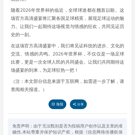
随着2026年世界杯的临近，全球球迷都在翘首以盼。这
场官方高清盛宴将汇聚各国足球精英，展现足球运动的魅
力。让我们一起期待这场视觉与情感的狂欢，共同见证历
史的一刻。
在这场官方高清盛宴中，我们将见证科技的进步、文化的
交流、情感的共鸣。2026年世界杯，不仅仅是一场足球
比赛，更是一次全球人民的共同盛会。让我们共同期待这
场盛宴的到来，为足球狂热一把！
（注：本文部分信息来源于互联网，如需进一步了解，请
查阅相关报道。）
海报
分享
免责声明：由于无法甄别是否为投稿用户创作以及文章的准
确性,本站尊重并保护知识产权，根据《信息网络传播权保