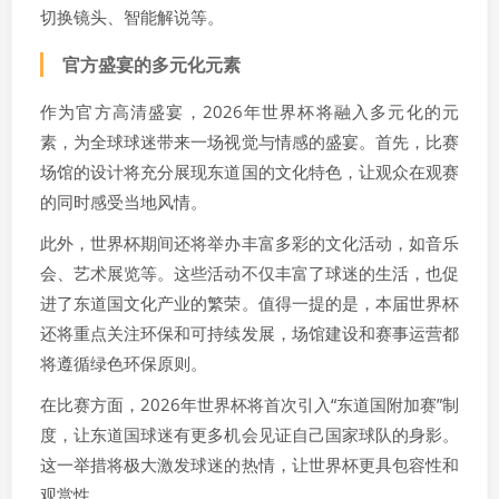
切换镜头、智能解说等。
官方盛宴的多元化元素
作为官方高清盛宴，2026年世界杯将融入多元化的元
素，为全球球迷带来一场视觉与情感的盛宴。首先，比赛
场馆的设计将充分展现东道国的文化特色，让观众在观赛
的同时感受当地风情。
此外，世界杯期间还将举办丰富多彩的文化活动，如音乐
会、艺术展览等。这些活动不仅丰富了球迷的生活，也促
进了东道国文化产业的繁荣。值得一提的是，本届世界杯
还将重点关注环保和可持续发展，场馆建设和赛事运营都
将遵循绿色环保原则。
在比赛方面，2026年世界杯将首次引入“东道国附加赛”制
度，让东道国球迷有更多机会见证自己国家球队的身影。
这一举措将极大激发球迷的热情，让世界杯更具包容性和
观赏性。