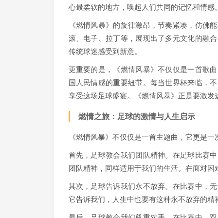
心最柔软的地方，唤起人们共同的记忆和情感
《燃情风暴》的旋律激昂，节奏紧凑，仿佛能
滚、电子、拉丁等，展现出了多元文化的融合
传统球迷感受到新意。
更重要的是，《燃情风暴》不仅仅是一首歌曲
国人民情感的重要纽带。每当世界杯来临，不
享受这场足球盛宴。《燃情风暴》正是要激发
燃情之旅：足球的激情与人生启示
《燃情风暴》不仅仅是一首主题曲，它更是一
首先，足球教会我们团队精神。在足球比赛中
团队精神，同样适用于我们的生活。在面对困
其次，足球告诉我们永不放弃。在比赛中，无
它告诉我们，人生中也要有这种永不放弃的精
最后，足球教会我们尊重对手。在比赛中，双