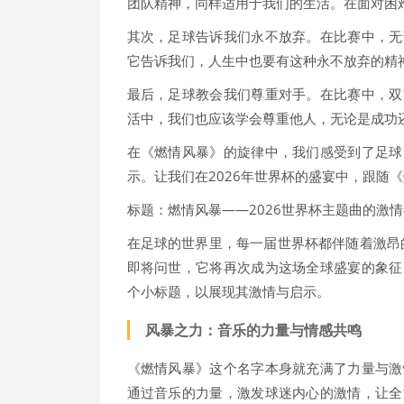
团队精神，同样适用于我们的生活。在面对困
其次，足球告诉我们永不放弃。在比赛中，无
它告诉我们，人生中也要有这种永不放弃的精
最后，足球教会我们尊重对手。在比赛中，双
活中，我们也应该学会尊重他人，无论是成功
在《燃情风暴》的旋律中，我们感受到了足球
示。让我们在2026年世界杯的盛宴中，跟随
标题：燃情风暴——2026世界杯主题曲的激
在足球的世界里，每一届世界杯都伴随着激昂
即将问世，它将再次成为这场全球盛宴的象征
个小标题，以展现其激情与启示。
风暴之力：音乐的力量与情感共鸣
《燃情风暴》这个名字本身就充满了力量与激
通过音乐的力量，激发球迷内心的激情，让全