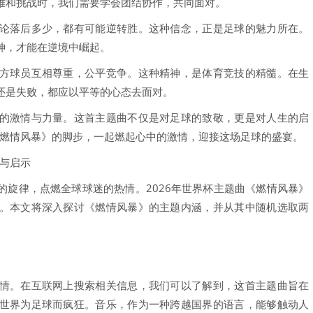
难和挑战时，我们需要学会团结协作，共同面对。
论落后多少，都有可能逆转胜。这种信念，正是足球的魅力所在。
神，才能在逆境中崛起。
方球员互相尊重，公平竞争。这种精神，是体育竞技的精髓。在生
还是失败，都应以平等的心态去面对。
的激情与力量。这首主题曲不仅是对足球的致敬，更是对人生的启
《燃情风暴》的脚步，一起燃起心中的激情，迎接这场足球的盛宴。
情与启示
的旋律，点燃全球球迷的热情。2026年世界杯主题曲《燃情风暴》
。本文将深入探讨《燃情风暴》的主题内涵，并从其中随机选取两
情。在互联网上搜索相关信息，我们可以了解到，这首主题曲旨在
世界为足球而疯狂。音乐，作为一种跨越国界的语言，能够触动人