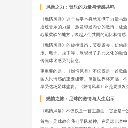
风暴之力：音乐的力量与情感共鸣
《燃情风暴》这个名字本身就充满了力量与激
通过音乐的力量，激发球迷内心的激情，让全
心最柔软的地方，唤起人们共同的记忆和情感
《燃情风暴》的旋律激昂，节奏紧凑，仿佛能
滚、电子、拉丁等，展现出了多元文化的融合
传统球迷感受到新意。
更重要的是，《燃情风暴》不仅仅是一首歌曲
国人民情感的重要纽带。每当世界杯来临，不
享受这场足球盛宴。《燃情风暴》正是要激发
燃情之旅：足球的激情与人生启示
《燃情风暴》不仅仅是一首主题曲，它更是一
首先，足球教会我们团队精神。在足球比赛中