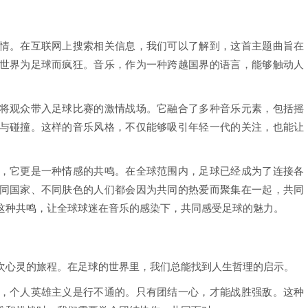
情。在互联网上搜索相关信息，我们可以了解到，这首主题曲旨在
世界为足球而疯狂。音乐，作为一种跨越国界的语言，能够触动人
。
将观众带入足球比赛的激情战场。它融合了多种音乐元素，包括摇
与碰撞。这样的音乐风格，不仅能够吸引年轻一代的关注，也能让
，它更是一种情感的共鸣。在全球范围内，足球已经成为了连接各
同国家、不同肤色的人们都会因为共同的热爱而聚集在一起，共同
这种共鸣，让全球球迷在音乐的感染下，共同感受足球的魅力。
次心灵的旅程。在足球的世界里，我们总能找到人生哲理的启示。
，个人英雄主义是行不通的。只有团结一心，才能战胜强敌。这种