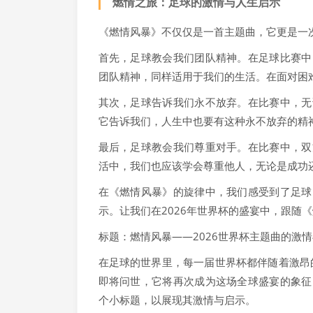
燃情之旅：足球的激情与人生启示
《燃情风暴》不仅仅是一首主题曲，它更是一
首先，足球教会我们团队精神。在足球比赛中
团队精神，同样适用于我们的生活。在面对困
其次，足球告诉我们永不放弃。在比赛中，无
它告诉我们，人生中也要有这种永不放弃的精
最后，足球教会我们尊重对手。在比赛中，双
活中，我们也应该学会尊重他人，无论是成功
在《燃情风暴》的旋律中，我们感受到了足球
示。让我们在2026年世界杯的盛宴中，跟随
标题：燃情风暴——2026世界杯主题曲的激
在足球的世界里，每一届世界杯都伴随着激昂
即将问世，它将再次成为这场全球盛宴的象征
个小标题，以展现其激情与启示。