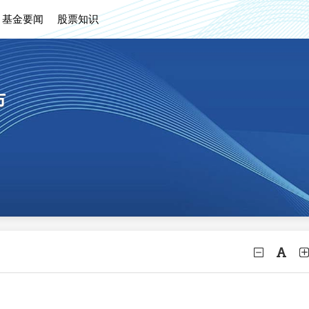
基金要闻
股票知识
布