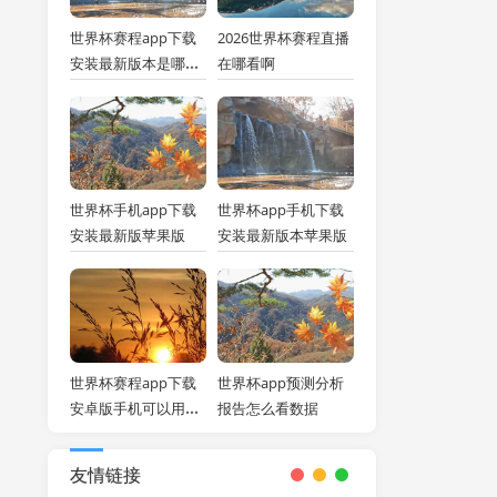
世界杯赛程app下载
2026世界杯赛程直播
安装最新版本是哪个
在哪看啊
软件
世界杯手机app下载
世界杯app手机下载
安装最新版苹果版
安装最新版本苹果版
世界杯赛程app下载
世界杯app预测分析
安卓版手机可以用吗
报告怎么看数据
安全吗安全吗
友情链接