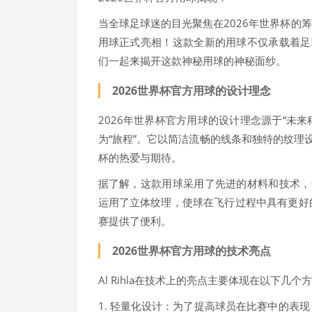
当全球足球迷的目光聚焦在2026年世界杯的
用球正式亮相！这款全新的用球不仅承载着足
们一起来揭开这款神秘用球的神秘面纱。
2026世界杯官方用球的设计理念
2026年世界杯官方用球的设计理念源于“未来科
为“旅程”。它以简洁流畅的线条和独特的纹
杯的热爱与期待。
据了解，这款用球采用了先进的材料和技术，
运用了立体纹理，使球在飞行过程中具有更好的稳
赛提供了便利。
2026世界杯官方用球的技术亮点
Al Rihla在技术上的亮点主要体现在以下几个
1. 轻量化设计：为了提高球员在比赛中的表现