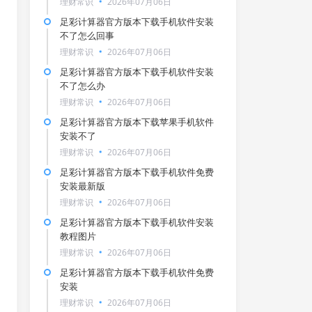
理财常识
2026年07月06日
足彩计算器官方版本下载手机软件安装
不了怎么回事
理财常识
2026年07月06日
足彩计算器官方版本下载手机软件安装
不了怎么办
理财常识
2026年07月06日
足彩计算器官方版本下载苹果手机软件
安装不了
理财常识
2026年07月06日
足彩计算器官方版本下载手机软件免费
安装最新版
理财常识
2026年07月06日
足彩计算器官方版本下载手机软件安装
教程图片
理财常识
2026年07月06日
足彩计算器官方版本下载手机软件免费
安装
理财常识
2026年07月06日