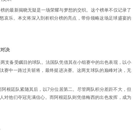
积分榜的最新揭晓无疑是一场荣耀与梦想的交织。这个榜单不仅记录了
怒哀乐。本文将深入剖析积分榜的亮点，带你领略这场足球盛宴的
峰对决
疑是两支备受瞩目的球队。法国队凭借其在小组赛中的出色表现，以小
汰赛中一路过关斩将，最终挺进决赛。这两支球队的巅峰对决，无
而阿根廷队紧随其后，以7分位居第二。尽管两队积分差距不大，但
人对他们夺冠充满信心。而阿根廷队则凭借梅西的出色发挥，成为
路