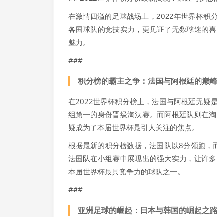
在激情四溢的足球战场上，2022年世界杯
各国球队的竞技实力，更见证了无数球迷的喜
魅力。
###
积分榜的霸主之争：法国与阿根廷的巅
在2022世界杯积分榜上，法国与阿根廷无
组第一的身份晋级淘汰赛。而阿根廷队则在淘
疑成为了本届世界杯最引人关注的焦点。
根据最新的积分榜数据，法国队以8分领跑，
法国队在小组赛中展现出的强大实力，让许多
本届世界杯最具竞争力的球队之一。
###
亚洲足球的崛起：日本与韩国的崛起之