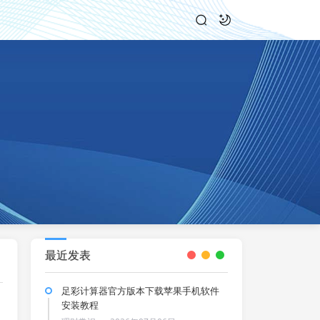
最近发表
足彩计算器官方版本下载苹果手机软件
安装教程