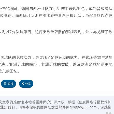
位依然稳固。德国与西班牙队在小组赛中表现出色，成功晋级淘汰
级决赛。而西班牙队则在淘汰赛中遭遇阿根廷队，虽然最终以点球
队则以7分位居第四。这两支欧洲强队的辉煌表现，让世界见证了欧
了各国球队的竞技实力，更展现了足球运动的魅力。在这场荣耀与梦想
对决，亚洲足球的崛起，非洲足球的突破，以及欧洲足球的霸主地
难忘的回忆。
海报
分享
及文章的准确性,本站尊重并保护知识产权，根据《信息网络传播权保护
知我们，请将本侵权页面网址发送邮件到qingge@88.com，深感抱