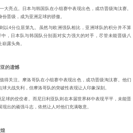
一大亮点。日本与韩国队在小组赛中表现出色，成功晋级淘汰赛。
身份晋级，成为亚洲足球的骄傲。
则以4分位居第九。虽然与欧洲强队相比，亚洲球队的积分并不算
赛中，日本队与韩国队分别面对实力强大的对手，尽管未能晋级八
上崭露头角。
利亚的遗憾
值得关注。摩洛哥队在小组赛中表现出色，成功晋级淘汰赛。他们
点球大战失利，但摩洛哥队的突破性表现让人印象深刻。
洲足球的佼佼者。而尼日利亚队则在本届世界杯中表现平平，未能晋
展现出的顽强斗志，依然让人对他们充满敬意。
辉煌