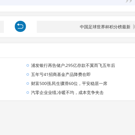
中国足球世界杯积分榜最新
浦发银行再告储户,295亿存款不翼而飞五年后
五年亏41招商基金产品降费在即
财富500强,民生骤滑60位，平安稳居一席
汽零企业业绩,冷暖不均，成本竞争夹击