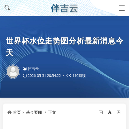
伴吉云
世界杯水位走势图分析最新消息今
天
伴吉云
2026-05-31 20:54:22
110阅读
首页
基金要闻
正文