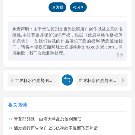
海报
分享
免责声明：由于无法甄别是否为投稿用户创作以及文章的准
确性,本站尊重并保护知识产权，根据《信息网络传播权保
护条例》，如我们转载的作品侵犯了您的权利,请您通知我
们，请将本侵权页面网址发送邮件到qingge@88.com，深
感抱歉，我们会做删除处理。
世界杯水位走势图分析最新消息新闻
世界杯水位走势图分析表格最新
相关阅读
青花郎领跌，白酒大单品总价创新低
浦发银行再告储户,295亿存款不翼而飞五年后