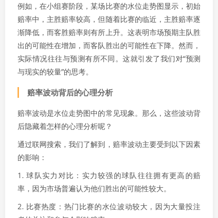
例如，在小组赛阶段，某场比赛的水位走势图显示，初始
赔率中，主胜赔率较高，但随着比赛的临近，主胜赔率逐
渐降低，而客胜赔率则有所上升。这表明市场预期主队胜
出的可能性在增加，而客队胜出的可能性在下降。然而，
实际情况往往与预测有所不同。这就引发了我们对“预测
与现实的较量”的思考。
赔率波动背后的心理分析
赔率波动是水位走势图中的常见现象。那么，这些波动背
后隐藏着怎样的心理分析呢？
通过联网搜索，我们了解到，赔率波动主要受到以下因素
的影响：
1. 球队实力对比：实力较强的球队往往拥有更高的赔
率，因为市场普遍认为他们胜出的可能性较大。
2. 比赛热度：热门比赛的水位波动较大，因为大量投注