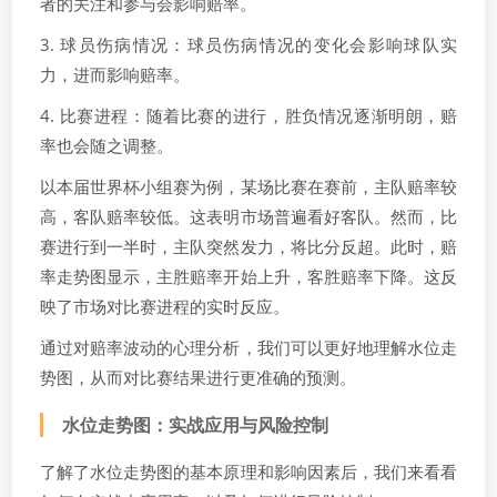
者的关注和参与会影响赔率。
3. 球员伤病情况：球员伤病情况的变化会影响球队实
力，进而影响赔率。
4. 比赛进程：随着比赛的进行，胜负情况逐渐明朗，赔
率也会随之调整。
以本届世界杯小组赛为例，某场比赛在赛前，主队赔率较
高，客队赔率较低。这表明市场普遍看好客队。然而，比
赛进行到一半时，主队突然发力，将比分反超。此时，赔
率走势图显示，主胜赔率开始上升，客胜赔率下降。这反
映了市场对比赛进程的实时反应。
通过对赔率波动的心理分析，我们可以更好地理解水位走
势图，从而对比赛结果进行更准确的预测。
水位走势图：实战应用与风险控制
了解了水位走势图的基本原理和影响因素后，我们来看看