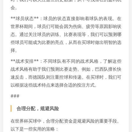
会。
**球员状态**：球员的状态直接影响着球队的表现。在
世界杯期间，球员们可能会因为伤病、疲劳等原因影响状
态。通过关注球员的训练、比赛表现等，我们可以预测哪
些球员可能成为比赛的亮点，从而在买球时做出明智的选
择。
**战术安排**：不同球队有不同的战术风格，了解这些
战术风格有助于我们预测比赛走势。例如，巴西队擅长快
速反击，而德国队则注重控球和传递。在买球时，我们可
以根据这些战术特点来选择合适的投注方式。
###
合理分配，规避风险
在世界杯买球中，合理分配资金是规避风险的重要手段。
以下是一些实用的策略：