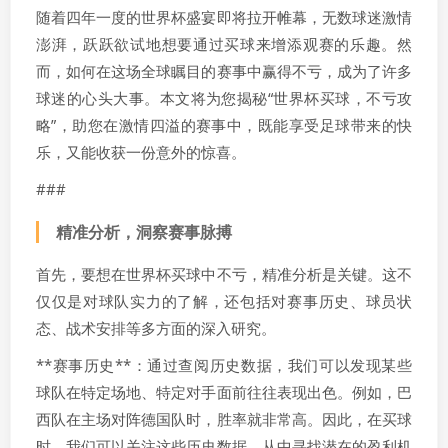
随着四年一度的世界杯盛宴即将拉开帷幕，无数球迷激情
澎湃，跃跃欲试地想要通过买球来增添观赛的乐趣。然
而，如何在这场全球瞩目的赛事中赢得不亏，成为了许多
球迷的心头大事。本文将为您揭秘“世界杯买球，不亏攻
略”，助您在激情四溢的赛事中，既能享受足球带来的快
乐，又能收获一份意外的惊喜。
###
精准分析，洞察赛事脉搏
首先，要想在世界杯买球中不亏，精准分析是关键。这不
仅仅是对球队实力的了解，还包括对赛事历史、球员状
态、战术安排等多方面的深入研究。
**赛事历史**：通过查阅历史数据，我们可以发现某些
球队在特定场地、特定对手面前往往表现出色。例如，巴
西队在主场对阵德国队时，胜率就非常高。因此，在买球
时，我们可以关注这些历史数据，从中寻找潜在的盈利机