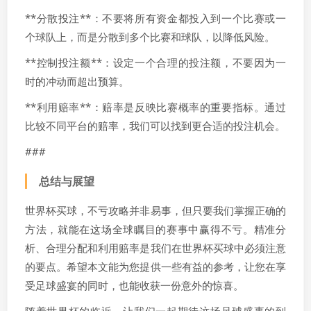
**分散投注**：不要将所有资金都投入到一个比赛或一
个球队上，而是分散到多个比赛和球队，以降低风险。
**控制投注额**：设定一个合理的投注额，不要因为一
时的冲动而超出预算。
**利用赔率**：赔率是反映比赛概率的重要指标。通过
比较不同平台的赔率，我们可以找到更合适的投注机会。
###
总结与展望
世界杯买球，不亏攻略并非易事，但只要我们掌握正确的
方法，就能在这场全球瞩目的赛事中赢得不亏。精准分
析、合理分配和利用赔率是我们在世界杯买球中必须注意
的要点。希望本文能为您提供一些有益的参考，让您在享
受足球盛宴的同时，也能收获一份意外的惊喜。