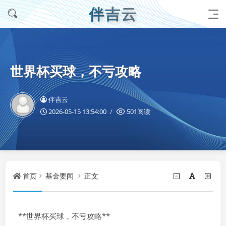
伴吉云
世界杯买球，不亏攻略
伴吉云
2026-05-15 13:54:00
501阅读
首页
基金要闻
正文
**世界杯买球，不亏攻略**