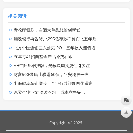
相关阅读
青花郎领跌，白酒大单品总价创新低
浦发银行再告储户,295亿存款不翼而飞五年后
北方中医连锁巨头赴港IPO，三年收入翻倍增
五年亏41招商基金产品降费在即
AH中际旭创挂牌，光模块周期属性引关注
财富500强,民生骤滑60位，平安稳居一席
出海驱动车企增长，产业链共迎新四化盛宴
汽零企业业绩,冷暖不均，成本竞争夹击
Copyright
2026 .