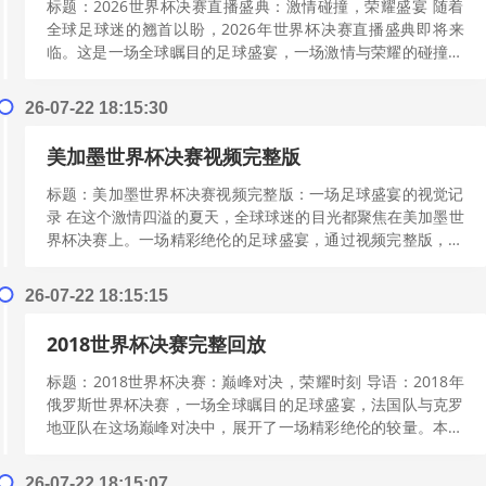
标题：2026世界杯决赛直播盛典：激情碰撞，荣耀盛宴 随着
全球足球迷的翘首以盼，2026年世界杯决赛直播盛典即将来
临。这是一场全球瞩目的足球盛宴，一场激情与荣耀的碰撞。
在这场盛典中，我们将见证足球...
[阅读更多]
26-07-22 18:15:30
美加墨世界杯决赛视频完整版
标题：美加墨世界杯决赛视频完整版：一场足球盛宴的视觉记
录 在这个激情四溢的夏天，全球球迷的目光都聚焦在美加墨世
界杯决赛上。一场精彩绝伦的足球盛宴，通过视频完整版，让
无数球迷重温了那一刻的激动与感动...
[阅读更多]
26-07-22 18:15:15
2018世界杯决赛完整回放
标题：2018世界杯决赛：巅峰对决，荣耀时刻 导语：2018年
俄罗斯世界杯决赛，一场全球瞩目的足球盛宴，法国队与克罗
地亚队在这场巅峰对决中，展开了一场精彩绝伦的较量。本文
将带领大家回顾这场决赛的精...
[阅读更多]
26-07-22 18:15:07