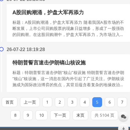
A股回购潮涌，护盘大军再添力
标题：A股回购潮涌，护盘大军再添力 随着我国A股市场的不
断发展，上市公司回购股票的现象日益增多，形成了一股强劲
的回购潮。在这股回购潮中，护盘大军再添力，为市场注入了
新的活力。本文将深入探讨A股回购...
[阅读更多]
26-07-22 18:19:28
特朗普誓言速击伊朗镐山核设施
标题：特朗普誓言速击伊朗“核山”核设施 特朗普誓言速击伊朗
“核山”核设施，这一消息在国内外引起了广泛关注。伊朗核设
施成为国际政治博弈的焦点，其背后蕴含着复杂的地缘政治关
系和战略考量。本文将从特朗普...
[阅读更多]
首页
上一页
1
2
3
4
5
6
7
8
9
10
下一页
末页
共 5104 页