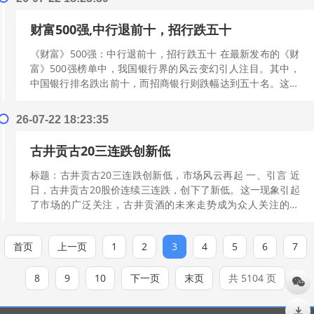
财富500强,中行退前十，招行跌五十
《财富》500强：中行退前十，招行跌五十 在最新发布的《财
富》500强榜单中，我国银行界的风云变幻引人注目。其中，
中国银行排名跌出前十，而招商银行则跌幅达到五十名。这两
个现象背后，隐藏着怎样的经济...
[阅读更多]
26-07-22 18:23:35
古井贡古20三连跌创新低
标题：古井贡古20三连跌创新低，市场风云再起 一、引言 近
日，古井贡古20股价连续三连跌，创下了新低。这一现象引起
了市场的广泛关注，古井贡酒的未来走势成为众人关注的焦
点。本文将从古井贡古20三连跌...
[阅读更多]
首页
上一页
1
2
3
4
5
6
7
8
9
10
下一页
末页
共 5104 页