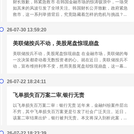
财长致歉，韩紧急救市 在韩国金融市场的惊涛骇浪中，一场突
如其来的风波引发了全球关注。韩国财长公开致歉，政府紧急
救市，这一系列举措背后，究竟隐藏着怎样的危机与挑战？本
文将深入剖析这一事件，揭示其背后...
[阅读更多]
26-07-30 13:59:20
美联储按兵不动，美股尾盘惊现崩盘
美联储按兵不动，美股尾盘惊现崩盘 在金融市场，美联储的每
一次决策都牵动着无数投资者的心。就在近日，美联储按兵不
动，宣布维持利率不变，然而美股尾盘却惊现崩盘，这一幕引
发了市场的广泛关注和深度思考。 ...
[阅读更多]
26-07-22 18:24:11
飞单损失百万案二审,银行无责
以飞单损失百万案二审：银行无责 近年来，金融纠纷案件层出
不穷，其中飞单损失百万案更是引发了社会广泛关注。近日，
该案二审结果出炉，银行被判无责。本文将深入剖析此案，探
讨飞单风险与金融监管的必要性。 ...
[阅读更多]
26-07-22 18:23:39