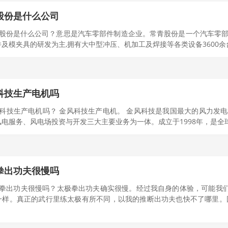
股份是什么公司
青股份是什么公司？意思是汽车零部件制造企业。常青股份是一个汽车零部
及模夹具的研发为主,拥有大中型冲压、机加工及焊接等各类设备3600余台套
科技生产电机吗
科技生产电机吗？ 金风科技生产电机。 金风科技是我国最大的风力发电
电服务、风电场投资与开发三大主要业务为一体。成立于1998年，是全球清
拳出功夫很慢吗
极拳出功夫很慢吗？太极拳出功夫确实很慢。经过我自身的体验，可能我
样。真正的武行里练太极有所不同，以我的推断出功夫也快不了哪里。因