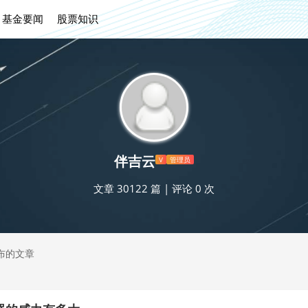
基金要闻
股票知识
伴吉云
V
管理员
文章 30122 篇
|
评论 0 次
布的文章